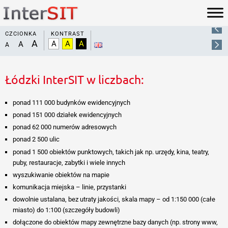
Mapy tematyczne
Ortofotomapy
Łodzi
CZCIONKA
KONTRAST
Aplikacja OBLIVIEW łączy w sobie różne dane pozyskane drogą
nalotów fotogrametrycznych oraz zapewnia m.in. możliwość
przeglądania i porównywania tych danych, zarówno aktualnych
jak i archiwalnych.
Łódzki InterSIT w liczbach:
Czytaj więcej
Zobacz mapę
ponad 111 000 budynków ewidencyjnych
ponad 151 000 działek ewidencyjnych
ponad 62 000 numerów adresowych
ponad 2 500 ulic
ponad 1 500 obiektów punktowych, takich jak np. urzędy, kina, teatry,
puby, restauracje, zabytki i wiele innych
wyszukiwanie obiektów na mapie
komunikacja miejska – linie, przystanki
dowolnie ustalana, bez utraty jakości, skala mapy – od 1:150 000 (całe
miasto) do 1:100 (szczegóły budowli)
dołączone do obiektów mapy zewnętrzne bazy danych (np. strony www,